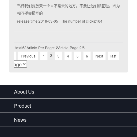
钻杆我们要放天一个人不常去的地方，不要让他们相互碰，因为
相互碰会损坏的
release time:2018-03-05 The number of clicks:164
total63Article
Per Page12Article
Page:2/6
2
Home
Previous
1
3
4
5
6
Next
last
About Us
Product
News