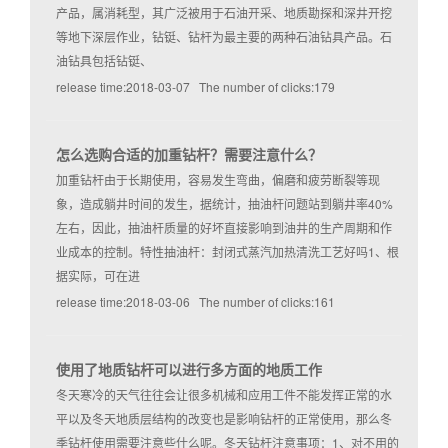
产品，属消耗型，其广泛被用于石油开采、地质勘探和深井开挖
等地下深层作业，钻铤、钻杆为最主要的两种石油钻具产品。石
油钻具包括钻铤、
release time:2018-03-07 The number of clicks:179
怎么选购合适的加重钻杆？需要注意什么？
加重钻杆由于长期使用，容易发生弯曲，偏磨和疲劳断裂等现
象，造成躺井时间的发生，据统计，抽油杆问题站到躺井率40%
左右，因此，抽油杆质量的好坏直接影响到油井的生产周期和作
业成本的控制。特性抽油杆：封闭式蒸汽加热清洗工艺好吗1、根
据实际，可在进
release time:2018-03-06 The number of clicks:161
使用了地质钻杆可以进行多方面的地质工作
冬天寒冷的天气往往会让很多机械和应用工件不能发挥正常的水
平以及冬天地质层结构的改变也是影响钻杆的正常使用，那么冬
季钻杆使用需要注意些什么呢。冬天钻杆注意事项：1、对不用的