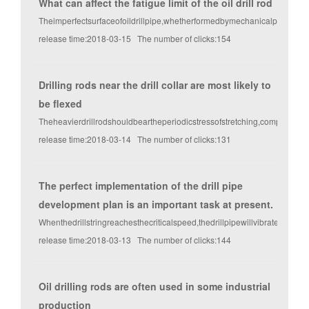
What can affect the fatigue limit of the oil drill rod
Theimperfectsurfaceofoildrillpipe,whetherformedbymechanicalprocessor
release time:2018-03-15 The number of clicks:154
Drilling rods near the drill collar are most likely to
be flexed
Theheavierdrillrodshouldbeartheperiodicstressofstretching,compressio
release time:2018-03-14 The number of clicks:131
The perfect implementation of the drill pipe
development plan is an important task at present.
Whenthedrillstringreachesthecriticalspeed,thedrillpipewillvibrate.Thisv
release time:2018-03-13 The number of clicks:144
Oil drilling rods are often used in some industrial
production