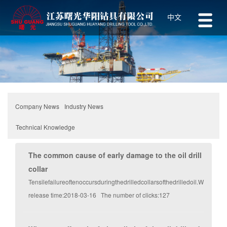
中文
Industry News
Company News
Technical Knowledge
The common cause of early damage to the oil drill
collar
Tensilefailureoftenoccursduringthedrilledcollarsofthedrilledoil.Whenthe
release time:2018-03-16 The number of clicks:127