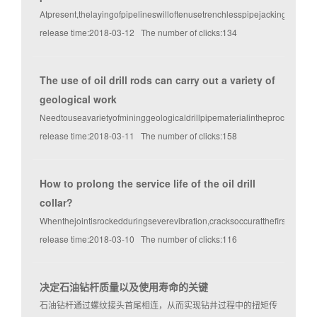
Atpresent,thelayingofpipelineswilloftenusetrenchlesspipejackingtechno
release time:2018-03-12 The number of clicks:134
The use of oil drill rods can carry out a variety of
geological work
Needtouseavarietyofmininggeologicaldrillpipematerialintheprocessofus
release time:2018-03-11 The number of clicks:158
How to prolong the service life of the oil drill
collar?
Whenthejointisrockedduringseverevibration,cracksoccuratthefirstthreado
release time:2018-03-10 The number of clicks:116
决定石油钻杆质量以及使用寿命的关键
石油钻杆通过螺纹接头首尾相连，从而实现钻井过程中的扭矩传