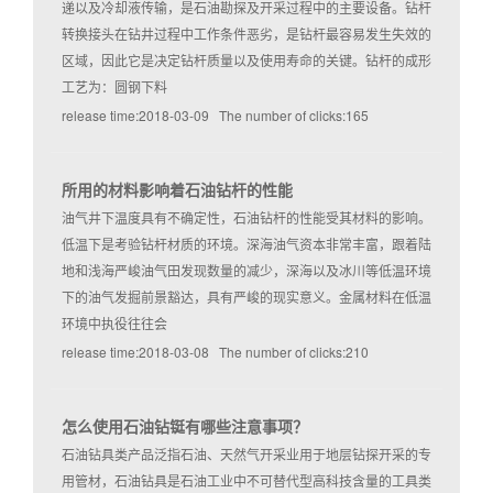
递以及冷却液传输，是石油勘探及开采过程中的主要设备。钻杆
转换接头在钻井过程中工作条件恶劣，是钻杆最容易发生失效的
区域，因此它是决定钻杆质量以及使用寿命的关键。钻杆的成形
工艺为：圆钢下料
release time:2018-03-09 The number of clicks:165
所用的材料影响着石油钻杆的性能
油气井下温度具有不确定性，石油钻杆的性能受其材料的影响。
低温下是考验钻杆材质的环境。深海油气资本非常丰富，跟着陆
地和浅海严峻油气田发现数量的减少，深海以及冰川等低温环境
下的油气发掘前景豁达，具有严峻的现实意义。金属材料在低温
环境中执役往往会
release time:2018-03-08 The number of clicks:210
怎么使用石油钻铤有哪些注意事项？
石油钻具类产品泛指石油、天然气开采业用于地层钻探开采的专
用管材，石油钻具是石油工业中不可替代型高科技含量的工具类