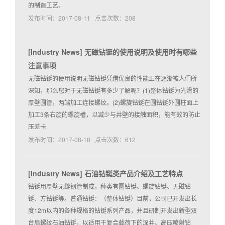
的制造工艺、
发布时间：2017-08-11 点击次数：208
[
Industry News
]
无磁钻铤的使用说明及使用时有哪些
注意事项
无磁钻铤的使用说明无磁钻铤凭借优良的性能正在逐渐被人们所
深知，那么您对于无磁钻铤有多少了解呢？(1)整体钻铤为光滑的
厚壁圆管，两端加工连接螺纹。(2)螺旋钻铤在圆钻铤外圆柱面上
加工3条右旋的螺旋槽，以减少与井壁的接触面积，能有效的防止
压差卡
发布时间：2017-08-18 点击次数：612
[
Industry News
]
石油钻铤类产品介绍及工艺特点
钻铤用厚壁无缝钢管制成，种类有圆钻铤、螺旋钻铤、无磁钻
铤、方钻铤等。普通钻铤：（整体钻铤）目前，公司已开发出长
度12m以内的各种规格的钻铤系列产品，并且研制开发出新型双
台肩螺纹石油钻铤，以适用于复合载荷下的深井、高压喷射钻