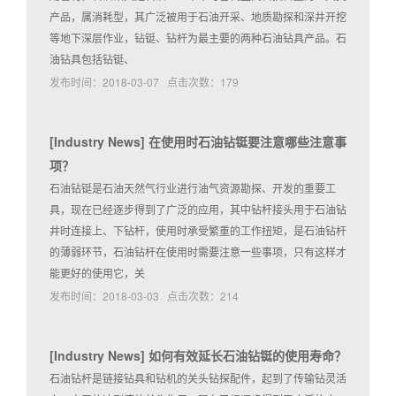
产品，属消耗型，其广泛被用于石油开采、地质勘探和深井开挖
等地下深层作业，钻铤、钻杆为最主要的两种石油钻具产品。石
油钻具包括钻铤、
发布时间：2018-03-07 点击次数：179
[
Industry News
]
在使用时石油钻铤要注意哪些注意事
项？
石油钻铤是石油天然气行业进行油气资源勘探、开发的重要工
具，现在已经逐步得到了广泛的应用，其中钻杆接头用于石油钻
井时连接上、下钻杆，使用时承受繁重的工作扭矩，是石油钻杆
的薄弱环节，石油钻杆在使用时需要注意一些事项，只有这样才
能更好的使用它，关
发布时间：2018-03-03 点击次数：214
[
Industry News
]
如何有效延长石油钻铤的使用寿命？
石油钻杆是链接钻具和钻机的关头钻探配件，起到了传输钻灵活