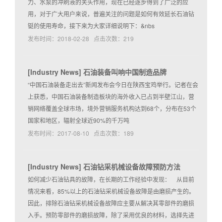
力、水泵的冲刷液的关头作用，现在已经逐步得到了广泛的应
用，对于广大用户来说，普遍关注的问题是如何有效延长石油钻
铤的使用寿命，接下来为大家详细说明下：&nbs
发布时间：2018-02-28 点击次数：219
[
Industry News
]
石油装备叫响中国制造品牌
“中国石油装备走出去”新闻发布会今日在陕西宝鸡举行。记者在会
上获悉，中国石油装备制造板块的海外收入已占到半壁江山，营
销网络覆盖全球市场，境外营销服务机构达到68个，分布在53个
国家和地区，辐射全球近90%的千万吨
发布时间：2017-08-10 点击次数：189
[
Industry News
]
石油钻采机械设备故障预防方法
如何减少石油钻具的故障，在长期的工作经验中发现： 从目前
情况来看，85%以上的石油钻采机械设备故障是由磨损产生的。
因此，排除石油钻采机械设备故障应主要从解决其零部件的磨损
入手。预防零部件的磨损故障，除了采用优良的材料，选择先进