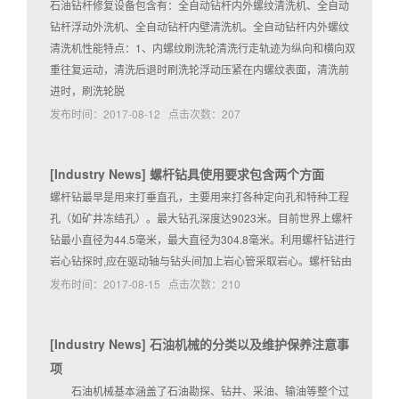
石油钻杆修复设备包含有：全自动钻杆内外螺纹清洗机、全自动
钻杆浮动外洗机、全自动钻杆内壁清洗机。全自动钻杆内外螺纹
清洗机性能特点：1、内螺纹刷洗轮清洗行走轨迹为纵向和横向双
重往复运动，清洗后退时刷洗轮浮动压紧在内螺纹表面，清洗前
进时，刷洗轮脱
发布时间：2017-08-12 点击次数：207
[
Industry News
]
螺杆钻具使用要求包含两个方面
螺杆钻最早是用来打垂直孔，主要用来打各种定向孔和特种工程
孔（如矿井冻结孔）。最大钻孔深度达9023米。目前世界上螺杆
钻最小直径为44.5毫米，最大直径为304.8毫米。利用螺杆钻进行
岩心钻探时,应在驱动轴与钻头间加上岩心管采取岩心。螺杆钻由
发布时间：2017-08-15 点击次数：210
[
Industry News
]
石油机械的分类以及维护保养注意事
项
石油机械基本涵盖了石油勘探、钻井、采油、输油等整个过