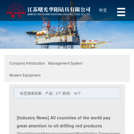
中文
Management System
Company Introduction
Modern Equipment
标签搜索结果：产品：0个,新闻：16个
[
Industry News
]
All countries of the world pay
great attention to oil drilling rod products
Theoildrillpipeisthemaincomponentofthedrillstring.Theserviceenvironm