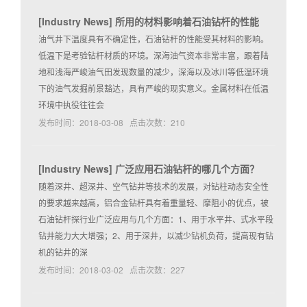
[
Industry News
]
所用的材料影响着石油钻杆的性能
油气井下温度具有不确定性，石油钻杆的性能受其材料的影响。
低温下是考验钻杆材质的环境。深海油气资本非常丰富，跟着陆
地和浅海严峻油气田发现数量的减少，深海以及冰川等低温环境
下的油气发掘前景豁达，具有严峻的现实意义。金属材料在低温
环境中执役往往会
发布时间：2018-03-08 点击次数：210
[
Industry News
]
广泛应用石油钻杆的哪几个方面？
随着深井、超深井、空气钻井等技术的发展，对钻柱动态安全性
的要求越来越高，铝合金钻杆具有着重量轻、摩阻小的优点，被
石油钻杆探行业广泛应用与几个方面：1、用于水平井、式水平段
钻井能力大大增强；2、用于深井，以减少钻机负荷，提高现有钻
机的钻井的深
发布时间：2018-03-02 点击次数：227