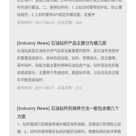
杆内进行搬运。二、使用钻杆时：1.上钻台时要带好护丝，防止螺
纹碰伤；2.上扣时要用API规定的螺纹脂，足量并
发布时间：2017-08-23 点击次数：349
[
Industry News
]
石油钻杆产品主要分为哪几类
石油钻具是石油及天然气钻采设备重要的部件，是石油专用管材
的重要组成部分，具体包括钻铤、钻杆、转换接头、扶正器等，
其中钻杆、钻铤为最主要的两种石油钻具产品。钻杆是钻柱的基
本组成部分，主要用于传递扭矩、输送钻井液，以及在钻井过程
中不断连接钻杆，
发布时间：2017-09-07 点击次数：212
[
Industry News
]
石油钻杆的保养方法一般包含哪几个
方面
1、钻杆需进行定期保养维护确定保养周期，定期进行防锈防尘处
理。2、钻杆的使用需在钻机的额定钻距内，根据钻距的技术参数