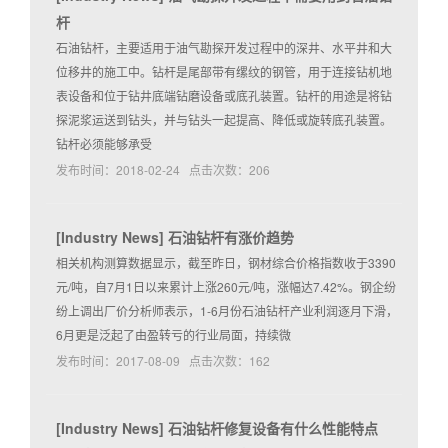
杆
石油钻杆，主要适用于油气勘探开发过程中的深井、水平井和大
位移井的施工中。钻杆是尾部带有缧纹的钢管，用于连接钻机地
表设备和位于钻井底端钻磨设备或底孔装置。钻杆的用途是将钻
探泥浆运送到钻头，并与钻头一起提高、降低或旋转底孔装置。
钻杆必须能够承受
发布时间：2018-02-24 点击次数：206
[
Industry News
]
石油钻杆有涨价趋势
相关机构测算数据显示，截至昨日，钢材综合价格指数收于3390
元/吨，自7月1日以来累计上涨260元/吨，涨幅达7.42%。钢企纷
纷上调出厂价分析师表示，1-6月份石油钻杆产业利润逐月下滑，
6月更是泛起了由盈转亏的行业局面，持续微
发布时间：2017-08-09 点击次数：162
[
Industry News
]
石油钻杆修复设备有什么性能特点